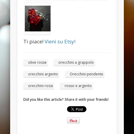
November 2013
October 2013
September 2013
August 2013
Ti piace!
Vieni su Etsy!
July 2013
June 2013
olive rosse
orecchini a grappolo
Categories
orecchini argento
Orecchini pendente
ANELLI
orecchini rossi
rosso e argento
BRACCIALI
COLLANE E PENDENTI
Did you like this article? Share it with your friends!
ORECCHINI
Meta
Log in