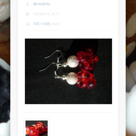
Benedetta
Anello anticato con topazio swarovski
October 8, 2013
Recent Comments
700 × 908
pixels
Bunny Jewels
on
Anello con lava blu e swarovski turchesi e
crystal
Davide
on
Anello con lava blu e swarovski turchesi e crystal
Davide
on
Anello con lava blu e swarovski turchesi e crystal
Benedetta
on
Anello con lava blu e swarovski turchesi e
crystal
Davide
on
Anello con lava blu e swarovski turchesi e crystal
Archives
July 2014
January 2014
December 2013