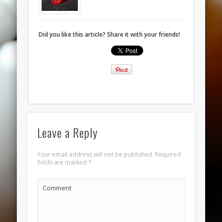
November 2013
October 2013
Did you like this article? Share it with your friends!
September 2013
August 2013
July 2013
June 2013
Categories
ANELLI
Leave a Reply
BRACCIALI
Your email address will not be published.
Required
COLLANE E PENDENTI
fields are marked
*
ORECCHINI
Comment
Meta
Log in