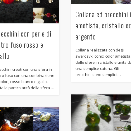
BRACCIALI
COLLANE E PENDENTI
Collana ed orecchini 
ORECCHINI
ametista, cristallo e
Meta
ecchini con perle di
argento
Log in
etro fuso rosso e
Collana realizzata con degli
Entries
RSS
allo
swarosvki conici color ametista
delle sfere in cristallo e unita d
Comments
RSS
una semplice catena. Gli
cchini creati con una sfera in
WordPress.org
orecchini sono semplici …
tro fuso con una combinazione
colori, rosso bianco e giallo.
ta la particolarità della sfera …