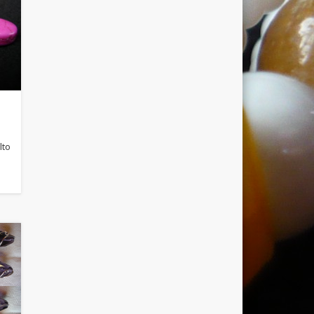
lto
!