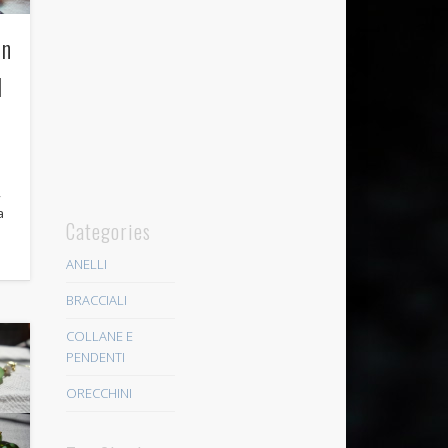
in
d
,
a
Categories
ANELLI
BRACCIALI
COLLANE E
PENDENTI
ORECCHINI