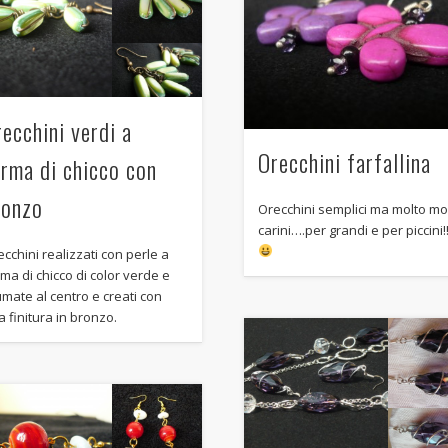
Archives
July 2014
January 2014
ecchini verdi a
December 2013
Orecchini farfallina
orma di chicco con
November 2013
ronzo
October 2013
Orecchini semplici ma molto mo
carini….per grandi e per piccini!
September 2013
cchini realizzati con perle a
August 2013
ma di chicco di color verde e
umate al centro e creati con
July 2013
 finitura in bronzo.
June 2013
Categories
ANELLI