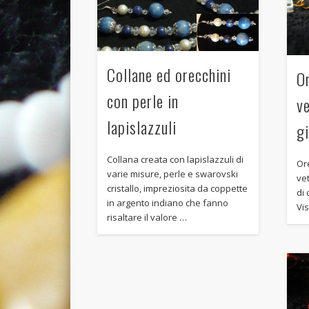
Collane ed orecchini
Or
con perle in
v
lapislazzuli
gi
Collana creata con lapislazzuli di
Ore
varie misure, perle e swarovski
ve
cristallo, impreziosita da coppette
di 
in argento indiano che fanno
Vis
risaltare il valore …