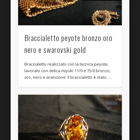
Braccialetto peyote bronzo oro
nero e swarovski gold
Braccialetto realizzato con la tecnica peyote,
lavorato con delica miyuki 11/0 e 15/0 bronzo,
oro, nero e arancione. Il braccialetto è stato …