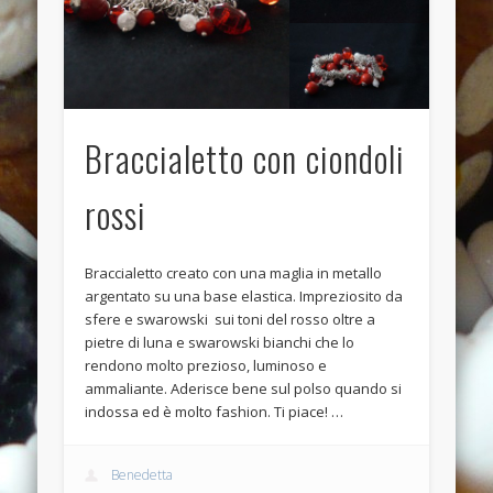
Anello anticato con topazio swarovski
Recent Comments
Bunny Jewels
on
Anello con lava blu e swarovski turchesi e
crystal
Braccialetto con ciondoli
Davide
on
Anello con lava blu e swarovski turchesi e crystal
rossi
Davide
on
Anello con lava blu e swarovski turchesi e crystal
Benedetta
on
Anello con lava blu e swarovski turchesi e
crystal
Braccialetto creato con una maglia in metallo
argentato su una base elastica. Impreziosito da
Davide
on
Anello con lava blu e swarovski turchesi e crystal
sfere e swarowski sui toni del rosso oltre a
Archives
pietre di luna e swarowski bianchi che lo
rendono molto prezioso, luminoso e
July 2014
ammaliante. Aderisce bene sul polso quando si
indossa ed è molto fashion. Ti piace! …
January 2014
December 2013
Benedetta