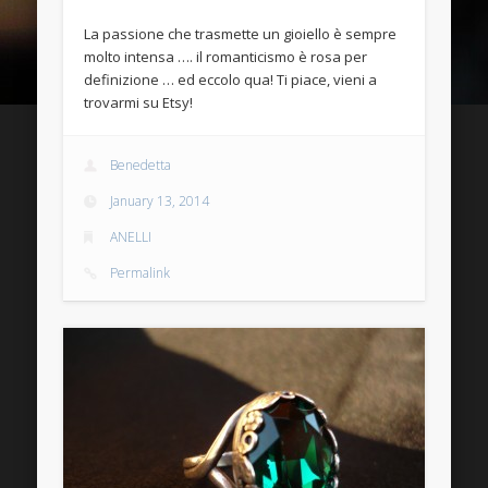
Entries
RSS
La passione che trasmette un gioiello è sempre
molto intensa …. il romanticismo è rosa per
Comments
RSS
definizione … ed eccolo qua! Ti piace, vieni a
WordPress.org
trovarmi su Etsy!
Benedetta
January 13, 2014
ANELLI
Permalink