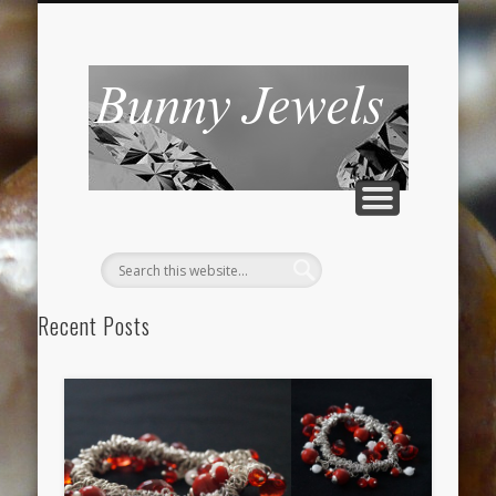
CONTATTI
Bunny
Jewels
Recent Posts
Braccialetto con ciondoli rossi
Romanticamente rosa
“Smeraldo” anello dal ricordo antico
Braccialetto peyote bronzo oro nero e swarovski gold