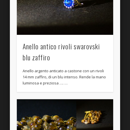
Anello antico rivoli swarovski
blu zaffiro
Anello argento anticato a castone con un rivoli
14 mm zaffiro, di un blu intenso. Rende la mano
luminosa e preziosa …. …