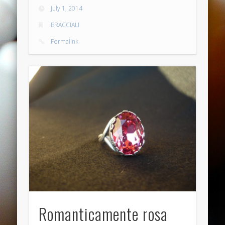
November 2013
July 1, 2014
October 2013
BRACCIALI
September 2013
Permalink
August 2013
July 2013
June 2013
Categories
ANELLI
BRACCIALI
COLLANE E PENDENTI
ORECCHINI
Meta
Romanticamente rosa
Log in