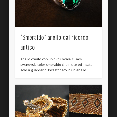
“Smeraldo” anello dal ricordo
antico
Anello creato con un rivoli ovale 18 mm
swarovski color smeraldo che riluce ed incata
solo a guardarlo. Incastonato in un anello …