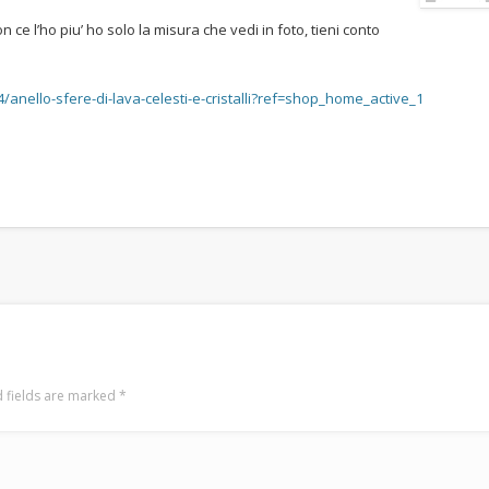
 ce l’ho piu’ ho solo la misura che vedi in foto, tieni conto
4/anello-sfere-di-lava-celesti-e-cristalli?ref=shop_home_active_1
 fields are marked
*