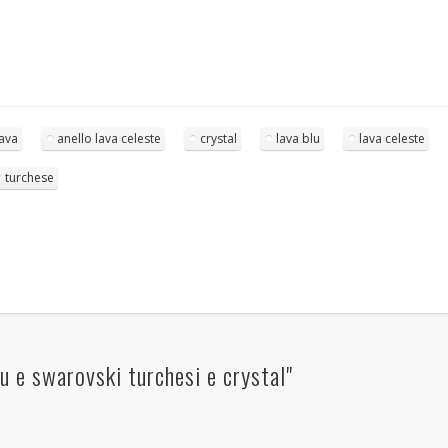
BRACCIALI
COLLANE E PENDENTI
ORECCHINI
Meta
lava
anello lava celeste
crystal
lava blu
lava celeste
Log in
turchese
Entries
RSS
Comments
RSS
WordPress.org
u e swarovski turchesi e crystal"