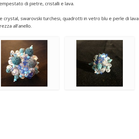
mpestato di pietre, cristalli e lava.
Archives
July 2014
crystal, swarovski turchesi, quadrotti in vetro blu e perle di lava
ezza all’anello.
January 2014
December 2013
November 2013
October 2013
September 2013
August 2013
July 2013
June 2013
Categories
ANELLI