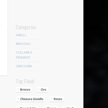
Categories
ANELLI
BRACCIALI
COLLANE E
PENDENTI
ORECCHINI
Tag Cloud
Bronzo
Oro
Chiusura Gioiello
Rosso