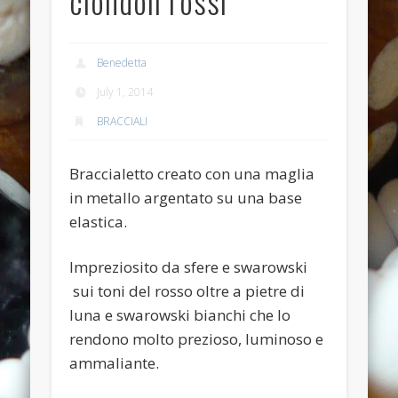
ciondoli rossi
Anello anticato con topazio swarovski
Recent Comments
Benedetta
Bunny Jewels
on
Anello con lava blu e swarovski turchesi e
July 1, 2014
crystal
BRACCIALI
Davide
on
Anello con lava blu e swarovski turchesi e crystal
Davide
on
Anello con lava blu e swarovski turchesi e crystal
Braccialetto creato con una maglia
in metallo argentato su una base
Benedetta
on
Anello con lava blu e swarovski turchesi e
crystal
elastica.
Davide
on
Anello con lava blu e swarovski turchesi e crystal
Impreziosito da sfere e swarowski
Archives
sui toni del rosso oltre a pietre di
July 2014
luna e swarowski bianchi che lo
rendono molto prezioso, luminoso e
January 2014
ammaliante.
December 2013