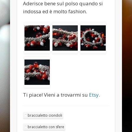
November 2013
Aderisce bene sul polso quando si
indossa ed è molto fashion.
October 2013
September 2013
August 2013
July 2013
June 2013
Categories
ANELLI
BRACCIALI
Ti piace! Vieni a trovarmi su
Etsy
.
COLLANE E PENDENTI
ORECCHINI
Meta
braccialetto ciondoli
Log in
braccialetto con sfere