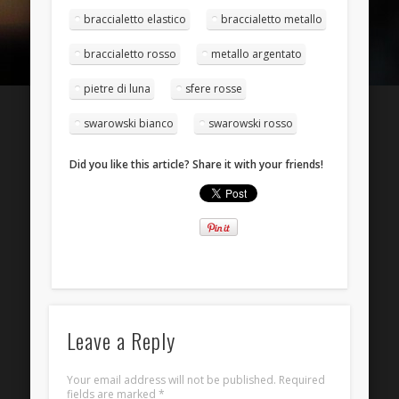
Entries
RSS
braccialetto elastico
braccialetto metallo
Comments
RSS
braccialetto rosso
metallo argentato
WordPress.org
pietre di luna
sfere rosse
swarowski bianco
swarowski rosso
Did you like this article? Share it with your friends!
Leave a Reply
Your email address will not be published.
Required
fields are marked
*