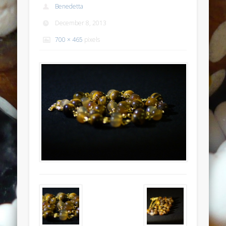
Benedetta
Anello anticato con topazio swarovski
December 8, 2013
Recent Comments
700 × 465
pixels
Bunny Jewels
on
Anello con lava blu e swarovski turchesi e
crystal
Davide
on
Anello con lava blu e swarovski turchesi e crystal
Davide
on
Anello con lava blu e swarovski turchesi e crystal
Benedetta
on
Anello con lava blu e swarovski turchesi e
crystal
Davide
on
Anello con lava blu e swarovski turchesi e crystal
Archives
July 2014
January 2014
December 2013