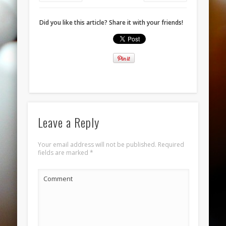
November 2013
October 2013
Did you like this article? Share it with your friends!
September 2013
August 2013
July 2013
June 2013
Categories
Leave a Reply
ANELLI
Your email address will not be published.
Required
BRACCIALI
fields are marked
*
COLLANE E PENDENTI
Comment
ORECCHINI
Meta
Log in