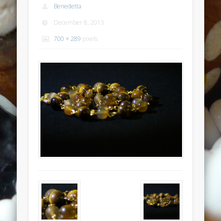
Benedetta
Anello anticato con topazio swarovski
December 8, 2013
Recent Comments
700 × 289
pixels
Bunny Jewels
on
Anello con lava blu e swarovski turchesi e
crystal
Davide
on
Anello con lava blu e swarovski turchesi e crystal
Davide
on
Anello con lava blu e swarovski turchesi e crystal
Benedetta
on
Anello con lava blu e swarovski turchesi e
crystal
Davide
on
Anello con lava blu e swarovski turchesi e crystal
Archives
July 2014
January 2014
December 2013