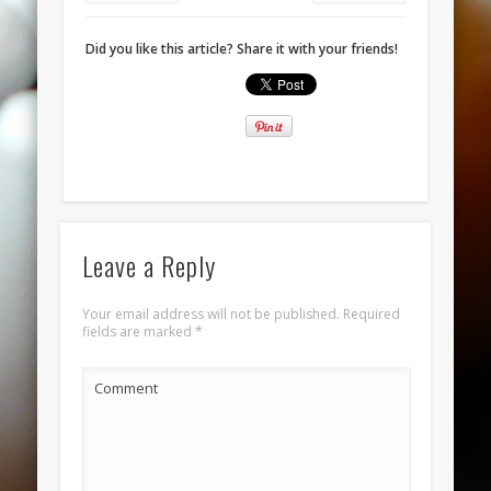
November 2013
October 2013
Did you like this article? Share it with your friends!
September 2013
August 2013
July 2013
June 2013
Categories
Leave a Reply
ANELLI
Your email address will not be published.
Required
BRACCIALI
fields are marked
*
COLLANE E PENDENTI
Comment
ORECCHINI
Meta
Log in