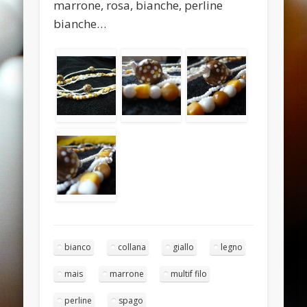
marrone, rosa, bianche, perline
November 2013
bianche…
October 2013
September 2013
August 2013
July 2013
June 2013
Categories
ANELLI
BRACCIALI
COLLANE E PENDENTI
bianco
collana
giallo
legno
ORECCHINI
Meta
mais
marrone
multif filo
Log in
perline
spago