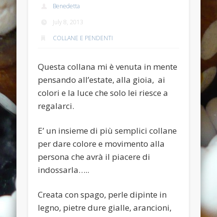
Benedetta
Anello anticato con topazio swarovski
July 8, 2013
Recent Comments
COLLANE E PENDENTI
Bunny Jewels
on
Anello con lava blu e swarovski turchesi e
crystal
Questa collana mi è venuta in mente
Davide
on
Anello con lava blu e swarovski turchesi e crystal
pensando all’estate, alla gioia, ai
Davide
on
Anello con lava blu e swarovski turchesi e crystal
colori e la luce che solo lei riesce a
regalarci.
Benedetta
on
Anello con lava blu e swarovski turchesi e
crystal
E’ un insieme di più semplici collane
Davide
on
Anello con lava blu e swarovski turchesi e crystal
per dare colore e movimento alla
Archives
persona che avrà il piacere di
July 2014
indossarla…..
January 2014
Creata con spago, perle dipinte in
December 2013
legno, pietre dure gialle, arancioni,