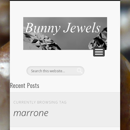
CONTATTI
Bunny
Jewels
Recent Posts
Braccialetto con ciondoli rossi
CURRENTLY BROWSING TAG
Romanticamente rosa
marrone
“Smeraldo” anello dal ricordo antico
Braccialetto peyote bronzo oro nero e swarovski gold