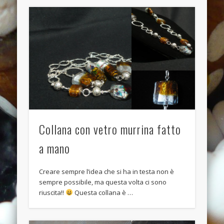
Anello anticato con topazio swarovski
Recent Comments
Bunny Jewels
on
Anello con lava blu e swarovski turchesi e
crystal
Davide
on
Anello con lava blu e swarovski turchesi e crystal
Davide
on
Anello con lava blu e swarovski turchesi e crystal
Benedetta
on
Anello con lava blu e swarovski turchesi e
crystal
Collana con vetro murrina fatto
Davide
on
Anello con lava blu e swarovski turchesi e crystal
a mano
Archives
Creare sempre l’idea che si ha in testa non è
July 2014
sempre possibile, ma questa volta ci sono
January 2014
riuscita!!
Questa collana è …
December 2013