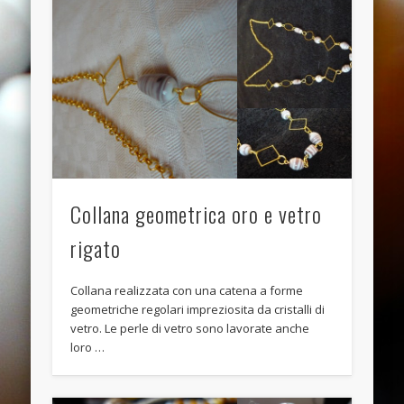
November 2013
October 2013
September 2013
August 2013
July 2013
June 2013
Categories
Collana geometrica oro e vetro
ANELLI
rigato
BRACCIALI
Collana realizzata con una catena a forme
COLLANE E PENDENTI
geometriche regolari impreziosita da cristalli di
ORECCHINI
vetro. Le perle di vetro sono lavorate anche
loro …
Meta
Log in