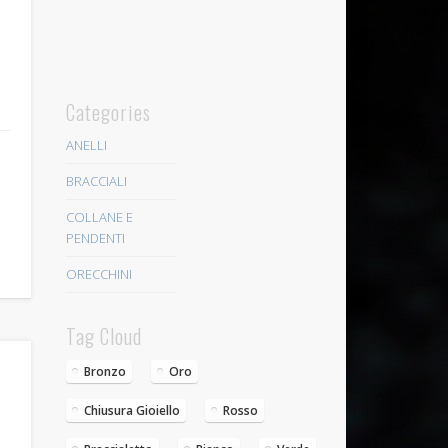
Categories
ANELLI
BRACCIALI
COLLANE E
PENDENTI
ORECCHINI
Tag Cloud
Bronzo
Oro
Chiusura Gioiello
Rosso