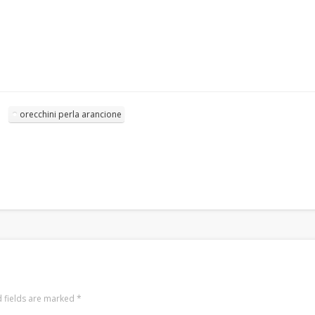
BRACCIALI
COLLANE E PENDENTI
ORECCHINI
Meta
Log in
orecchini perla arancione
Entries
RSS
Comments
RSS
WordPress.org
 fields are marked
*