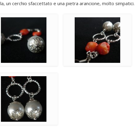
, un cerchio sfaccettato e una pietra arancione, molto simpatici.
Archives
July 2014
January 2014
December 2013
November 2013
October 2013
September 2013
August 2013
July 2013
June 2013
Categories
ANELLI