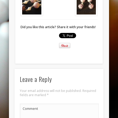
November 2013
October 2013
September 2013
Did you like this article? Share it with your friends!
August 2013
July 2013
June 2013
Categories
ANELLI
BRACCIALI
Leave a Reply
COLLANE E PENDENTI
Your email address will not be published.
Required
ORECCHINI
fields are marked
*
Meta
Comment
Log in