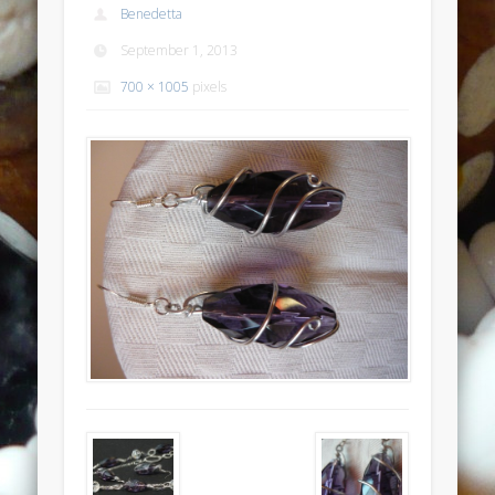
Benedetta
Anello anticato con topazio swarovski
September 1, 2013
Recent Comments
700 × 1005
pixels
Bunny Jewels
on
Anello con lava blu e swarovski turchesi e
crystal
Davide
on
Anello con lava blu e swarovski turchesi e crystal
Davide
on
Anello con lava blu e swarovski turchesi e crystal
Benedetta
on
Anello con lava blu e swarovski turchesi e
crystal
Davide
on
Anello con lava blu e swarovski turchesi e crystal
Archives
July 2014
January 2014
December 2013