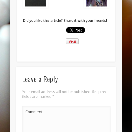
November 2013
October 2013
Did you like this article? Share it with your friends!
September 2013
August 2013
July 2013
June 2013
Categories
ANELLI
Leave a Reply
BRACCIALI
Your email address will not be published.
Required
COLLANE E PENDENTI
fields are marked
*
ORECCHINI
Comment
Meta
Log in