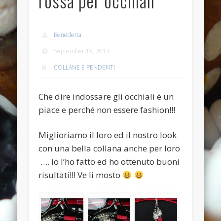
rossa per occhiali
Anello anticato con topazio swarovski
Recent Comments
Benedetta
Bunny Jewels
on
Anello con lava blu e swarovski turchesi e
September 19, 2013
crystal
COLLANE E PENDENTI
Davide
on
Anello con lava blu e swarovski turchesi e crystal
Davide
on
Anello con lava blu e swarovski turchesi e crystal
Che dire indossare gli occhiali è un
piace e perché non essere fashion!!!
Benedetta
on
Anello con lava blu e swarovski turchesi e
crystal
Miglioriamo il loro ed il nostro look
Davide
on
Anello con lava blu e swarovski turchesi e crystal
con una bella collana anche per loro
Archives
…. io l’ho fatto ed ho ottenuto buoni
July 2014
risultati!!! Ve li mosto
January 2014
December 2013