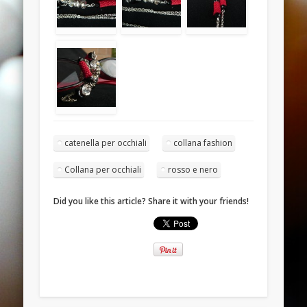
November 2013
October 2013
September 2013
August 2013
July 2013
June 2013
catenella per occhiali
collana fashion
Categories
Collana per occhiali
rosso e nero
ANELLI
BRACCIALI
Did you like this article? Share it with your friends!
COLLANE E PENDENTI
ORECCHINI
Meta
Log in