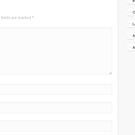
B
O
 fields are marked
*
L
A
A