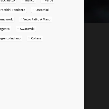
raccialetto
Bianco
Verde
recchini Pendente
Orecchini
ampwork
Vetro Fatto A Mano
rgento
Swarovski
rgento Indiano
Collana