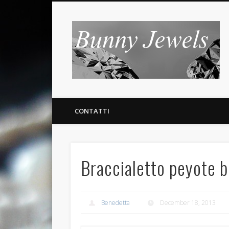
B
CONTATTI
Braccialetto peyote b
Benedetta
December 18, 2013