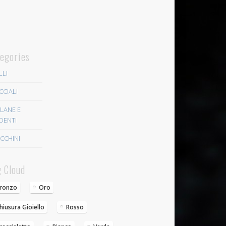
egories
LLI
CCIALI
LANE E
DENTI
CCHINI
 Cloud
ronzo
Oro
hiusura Gioiello
Rosso