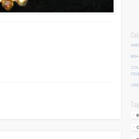
BRACCIALI
COLLANE E PENDENTI
ORECCHINI
Meta
Cat
Log in
ANE
Entries
RSS
BRA
Comments
RSS
COL
PEN
WordPress.org
ORE
Tag
B
C