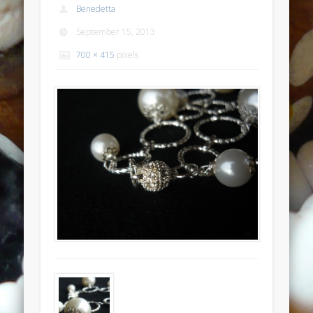
Benedetta
Anello anticato con topazio swarovski
September 15, 2013
Recent Comments
700 × 415
pixels
Bunny Jewels
on
Anello con lava blu e swarovski turchesi e
crystal
Davide
on
Anello con lava blu e swarovski turchesi e crystal
Davide
on
Anello con lava blu e swarovski turchesi e crystal
Benedetta
on
Anello con lava blu e swarovski turchesi e
crystal
Davide
on
Anello con lava blu e swarovski turchesi e crystal
Archives
July 2014
January 2014
December 2013