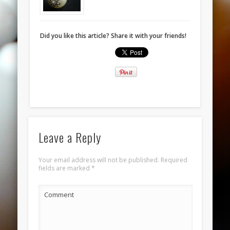
November 2013
October 2013
Did you like this article? Share it with your friends!
September 2013
August 2013
July 2013
June 2013
Categories
ANELLI
Leave a Reply
BRACCIALI
Your email address will not be published.
Required
COLLANE E PENDENTI
fields are marked
*
ORECCHINI
Comment
Meta
Log in