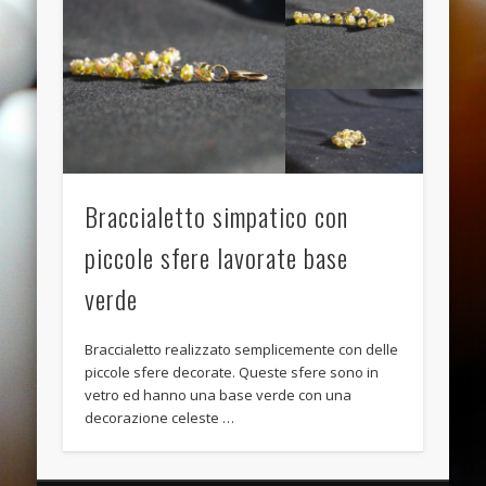
November 2013
October 2013
September 2013
August 2013
July 2013
June 2013
Braccialetto simpatico con
Categories
piccole sfere lavorate base
ANELLI
verde
BRACCIALI
Braccialetto realizzato semplicemente con delle
COLLANE E PENDENTI
piccole sfere decorate. Queste sfere sono in
ORECCHINI
vetro ed hanno una base verde con una
decorazione celeste …
Meta
Log in