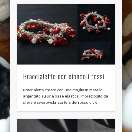
Anello anticato con topazio swarovski
Recent Comments
Bunny Jewels
on
Anello con lava blu e swarovski turchesi e
crystal
Davide
on
Anello con lava blu e swarovski turchesi e crystal
Davide
on
Anello con lava blu e swarovski turchesi e crystal
Benedetta
on
Anello con lava blu e swarovski turchesi e
crystal
Braccialetto con ciondoli rossi
Davide
on
Anello con lava blu e swarovski turchesi e crystal
Braccialetto creato con una maglia in metallo
Archives
argentato su una base elastica. Impreziosito da
July 2014
sfere e swarowski sui toni del rosso oltre …
January 2014
December 2013