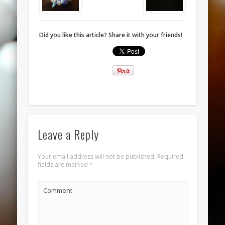
November 2013
October 2013
Did you like this article? Share it with your friends!
September 2013
August 2013
July 2013
June 2013
Categories
ANELLI
Leave a Reply
BRACCIALI
Your email address will not be published.
Required
COLLANE E PENDENTI
fields are marked
*
ORECCHINI
Comment
Meta
Log in