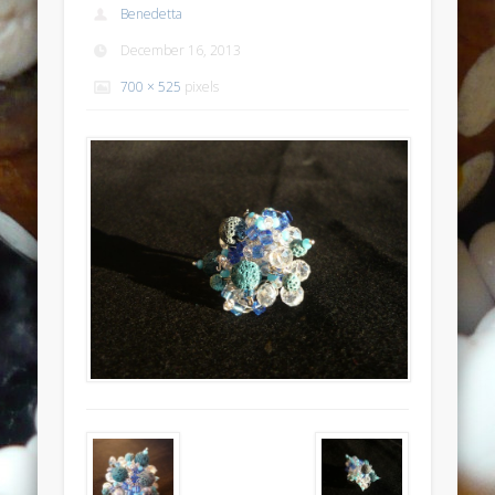
Benedetta
Anello anticato con topazio swarovski
December 16, 2013
Recent Comments
700 × 525
pixels
Bunny Jewels
on
Anello con lava blu e swarovski turchesi e
crystal
Davide
on
Anello con lava blu e swarovski turchesi e crystal
Davide
on
Anello con lava blu e swarovski turchesi e crystal
Benedetta
on
Anello con lava blu e swarovski turchesi e
crystal
Davide
on
Anello con lava blu e swarovski turchesi e crystal
Archives
July 2014
January 2014
December 2013