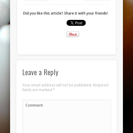
November 2013
October 2013
Did you like this article? Share it with your friends!
September 2013
August 2013
July 2013
June 2013
Categories
Leave a Reply
ANELLI
Your email address will not be published.
Required
BRACCIALI
fields are marked
*
COLLANE E PENDENTI
Comment
ORECCHINI
Meta
Log in