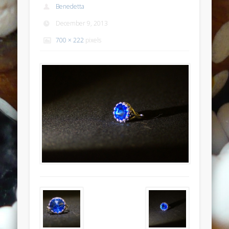
Benedetta
Anello anticato con topazio swarovski
December 9, 2013
Recent Comments
700 × 222
pixels
Bunny Jewels
on
Anello con lava blu e swarovski turchesi e
crystal
Davide
on
Anello con lava blu e swarovski turchesi e crystal
Davide
on
Anello con lava blu e swarovski turchesi e crystal
Benedetta
on
Anello con lava blu e swarovski turchesi e
crystal
Davide
on
Anello con lava blu e swarovski turchesi e crystal
Archives
July 2014
January 2014
December 2013