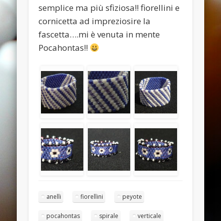
November 2013
semplice ma più sfiziosa!! fiorellini e
cornicetta ad impreziosire la
October 2013
fascetta….mi è venuta in mente
September 2013
Pocahontas!!
August 2013
July 2013
June 2013
Categories
ANELLI
BRACCIALI
COLLANE E PENDENTI
ORECCHINI
Meta
anelli
fiorellini
peyote
Log in
pocahontas
spirale
verticale