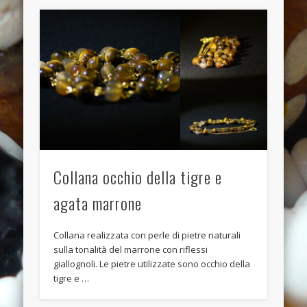
Anello anticato con topazio swarovski
Recent Comments
Bunny Jewels
on
Anello con lava blu e swarovski turchesi e
crystal
Davide
on
Anello con lava blu e swarovski turchesi e crystal
Davide
on
Anello con lava blu e swarovski turchesi e crystal
Benedetta
on
Anello con lava blu e swarovski turchesi e
crystal
Collana occhio della tigre e
Davide
on
Anello con lava blu e swarovski turchesi e crystal
agata marrone
Archives
Collana realizzata con perle di pietre naturali
July 2014
sulla tonalità del marrone con riflessi
January 2014
giallognoli. Le pietre utilizzate sono occhio della
tigre e …
December 2013