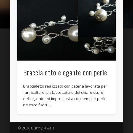
Entries
RSS
Comments
RSS
WordPress.org
Braccialetto elegante con perle
Braccialetto realizzato con catena lavorata per
far risaltare le sfaccettature del chiaro scuro
dell’argento ed impreziosita con semplici perle
ne esce fuori …
© 2026 Bunny Jewels