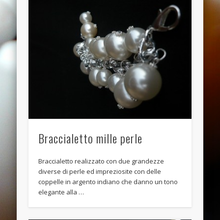
November 2013
October 2013
September 2013
August 2013
July 2013
June 2013
Categories
ANELLI
Braccialetto mille perle
BRACCIALI
COLLANE E PENDENTI
Braccialetto realizzato con due grandezze
diverse di perle ed impreziosite con delle
ORECCHINI
coppelle in argento indiano che danno un tono
Meta
elegante alla …
Log in