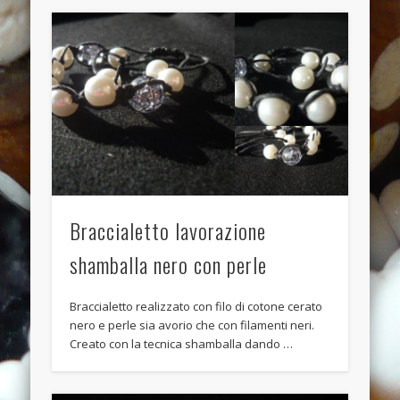
Anello anticato con topazio swarovski
Recent Comments
Bunny Jewels
on
Anello con lava blu e swarovski turchesi e
crystal
Davide
on
Anello con lava blu e swarovski turchesi e crystal
Davide
on
Anello con lava blu e swarovski turchesi e crystal
Benedetta
on
Anello con lava blu e swarovski turchesi e
crystal
Braccialetto lavorazione
Davide
on
Anello con lava blu e swarovski turchesi e crystal
shamballa nero con perle
Archives
Braccialetto realizzato con filo di cotone cerato
July 2014
nero e perle sia avorio che con filamenti neri.
January 2014
Creato con la tecnica shamballa dando …
December 2013