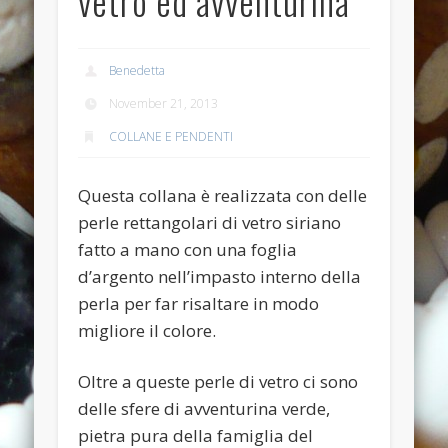
vetro ed avventurina
Anello anticato con topazio swarovski
Recent Comments
Benedetta
Bunny Jewels
on
Anello con lava blu e swarovski turchesi e
November 21, 2013
crystal
COLLANE E PENDENTI
Davide
on
Anello con lava blu e swarovski turchesi e crystal
Davide
on
Anello con lava blu e swarovski turchesi e crystal
Questa collana è realizzata con delle
perle rettangolari di vetro siriano
Benedetta
on
Anello con lava blu e swarovski turchesi e
crystal
fatto a mano con una foglia
d’argento nell’impasto interno della
Davide
on
Anello con lava blu e swarovski turchesi e crystal
perla per far risaltare in modo
Archives
migliore il colore.
July 2014
Oltre a queste perle di vetro ci sono
January 2014
delle sfere di avventurina verde,
December 2013
pietra pura della famiglia del