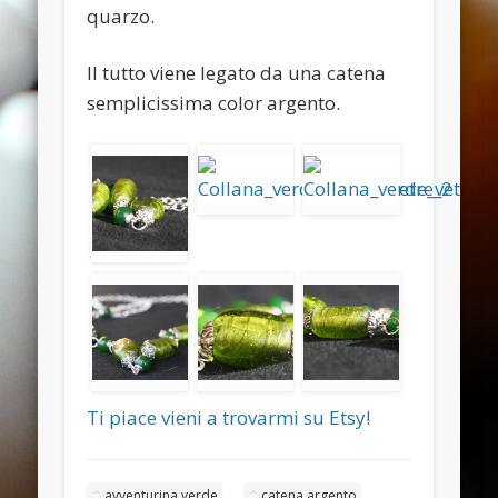
November 2013
quarzo.
October 2013
Il tutto viene legato da una catena
September 2013
semplicissima color argento.
August 2013
July 2013
June 2013
Categories
ANELLI
BRACCIALI
COLLANE E PENDENTI
ORECCHINI
Ti piace vieni a trovarmi su Etsy!
Meta
Log in
avventurina verde
catena argento