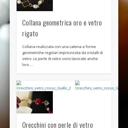
November 2013
October 2013
Collana geometrica oro e vetro
September 2013
rigato
August 2013
July 2013
Collana realizzata con una catena a forme
geometriche regolari impreziosita da cristalli di
June 2013
vetro. Le perle di vetro sono lavorate anche
Categories
loro …
ANELLI
BRACCIALI
COLLANE E PENDENTI
ORECCHINI
Meta
Orecchini con perle di vetro
Log in