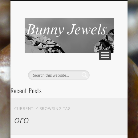
CONTATTI
Bunny
Jewels
Recent Posts
Braccialetto con ciondoli rossi
CURRENTLY BROWSING TAG
Romanticamente rosa
oro
“Smeraldo” anello dal ricordo antico
Braccialetto peyote bronzo oro nero e swarovski gold