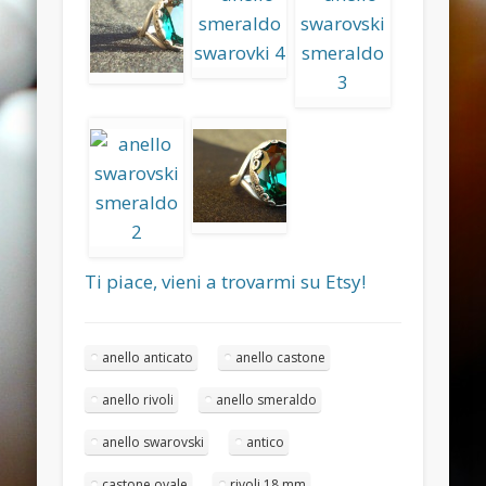
November 2013
October 2013
September 2013
August 2013
July 2013
June 2013
Categories
ANELLI
Ti piace, vieni a trovarmi su Etsy!
BRACCIALI
COLLANE E PENDENTI
anello anticato
anello castone
ORECCHINI
anello rivoli
anello smeraldo
Meta
anello swarovski
antico
Log in
castone ovale
rivoli 18 mm