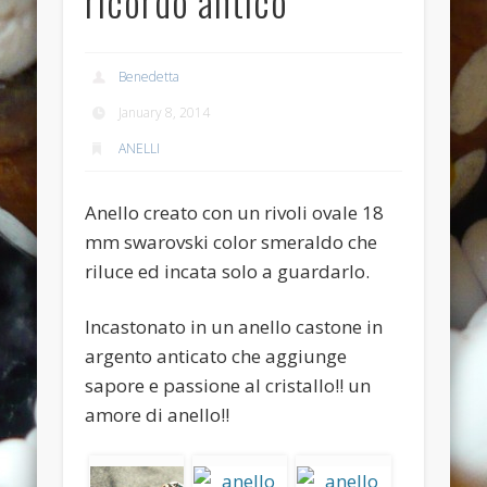
ricordo antico
Anello anticato con topazio swarovski
Recent Comments
Benedetta
Bunny Jewels
on
Anello con lava blu e swarovski turchesi e
January 8, 2014
crystal
ANELLI
Davide
on
Anello con lava blu e swarovski turchesi e crystal
Davide
on
Anello con lava blu e swarovski turchesi e crystal
Anello creato con un rivoli ovale 18
mm swarovski color smeraldo che
Benedetta
on
Anello con lava blu e swarovski turchesi e
crystal
riluce ed incata solo a guardarlo.
Davide
on
Anello con lava blu e swarovski turchesi e crystal
Incastonato in un anello castone in
Archives
argento anticato che aggiunge
July 2014
sapore e passione al cristallo!! un
amore di anello!!
January 2014
December 2013