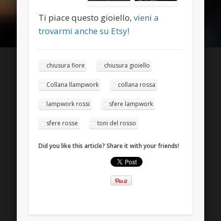
Entries
RSS
Ti piace questo gioiello,
vieni a
Comments
RSS
trovarmi anche su Etsy!
WordPress.org
chiusura fiore
chiusura gioiello
Collana llampwork
collana rossa
lampwork rossi
sfere lampwork
sfere rosse
toni del rosso
Did you like this article? Share it with your friends!