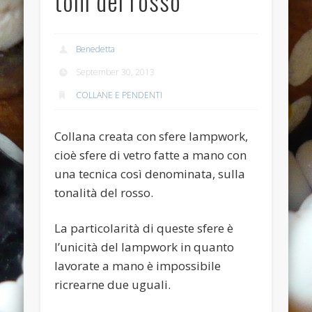
toni del rosso
Anello anticato con topazio swarovski
Recent Comments
Benedetta
Bunny Jewels
on
Anello con lava blu e swarovski turchesi e
September 30, 2013
crystal
COLLANE E PENDENTI
Davide
on
Anello con lava blu e swarovski turchesi e crystal
Davide
on
Anello con lava blu e swarovski turchesi e crystal
Collana creata con sfere lampwork,
cioè sfere di vetro fatte a mano con
Benedetta
on
Anello con lava blu e swarovski turchesi e
crystal
una tecnica così denominata, sulla
tonalità del rosso.
Davide
on
Anello con lava blu e swarovski turchesi e crystal
Archives
La particolarità di queste sfere è
July 2014
l’unicità del lampwork in quanto
lavorate a mano è impossibile
January 2014
ricrearne due uguali.
December 2013