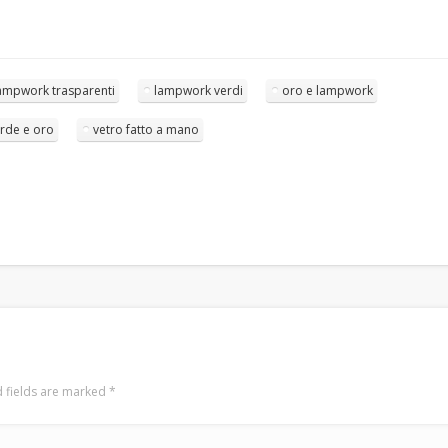
BRACCIALI
COLLANE E PENDENTI
ORECCHINI
ampwork trasparenti
lampwork verdi
oro e lampwork
Meta
rde e oro
vetro fatto a mano
Log in
Entries
RSS
Comments
RSS
WordPress.org
 fields are marked
*