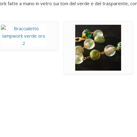
rk fatte a mano in vetro sui toni del verde e del trasparente, co
Archives
July 2014
January 2014
December 2013
November 2013
October 2013
September 2013
August 2013
July 2013
June 2013
Categories
ANELLI