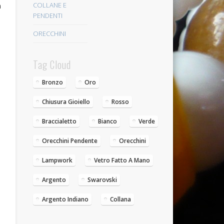
COLLANE E
n
PENDENTI
ORECCHINI
Tag Cloud
Bronzo
Oro
Chiusura Gioiello
Rosso
Braccialetto
Bianco
Verde
Orecchini Pendente
Orecchini
Lampwork
Vetro Fatto A Mano
Argento
Swarovski
Argento Indiano
Collana