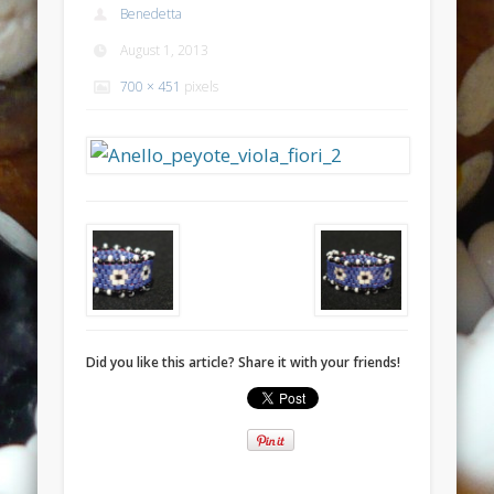
Benedetta
Anello anticato con topazio swarovski
August 1, 2013
Recent Comments
700 × 451
pixels
Bunny Jewels
on
Anello con lava blu e swarovski turchesi e
crystal
Davide
on
Anello con lava blu e swarovski turchesi e crystal
Davide
on
Anello con lava blu e swarovski turchesi e crystal
Benedetta
on
Anello con lava blu e swarovski turchesi e
crystal
Davide
on
Anello con lava blu e swarovski turchesi e crystal
Archives
Did you like this article? Share it with your friends!
July 2014
January 2014
December 2013