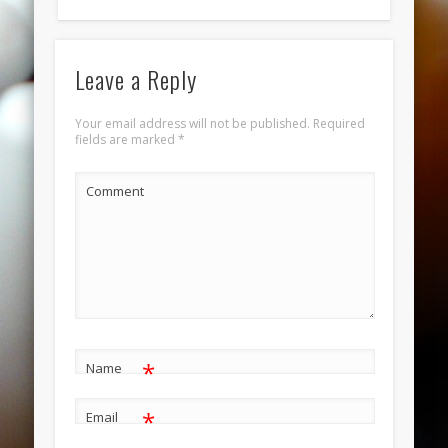
November 2013
October 2013
Leave a Reply
September 2013
August 2013
Your email address will not be published.
Required
fields are marked
*
July 2013
June 2013
Comment
Categories
ANELLI
BRACCIALI
COLLANE E PENDENTI
ORECCHINI
*
Name
Meta
*
Email
Log in